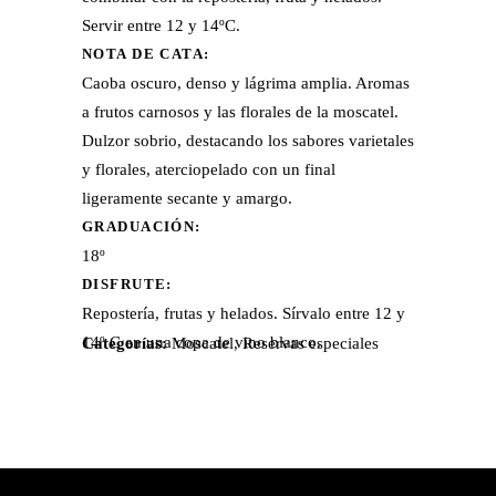
Servir entre 12 y 14ºC.
NOTA DE CATA:
Caoba oscuro, denso y lágrima amplia. Aromas
a frutos carnosos y las florales de la moscatel.
Dulzor sobrio, destacando los sabores varietales
y florales, aterciopelado con un final
ligeramente secante y amargo.
GRADUACIÓN:
18º
DISFRUTE:
Repostería, frutas y helados. Sírvalo entre 12 y
14º C en una copa de vino blanco.
Categorías:
Moscatel
,
Reservas especiales