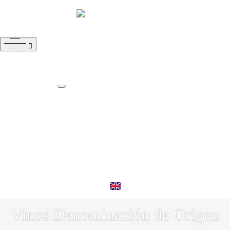
inicio
nosotros
eventos
colección
Brandy de Jerez
Otros destilados
Nuestros vinos
Vinos D.O.
Aperitivo
Vinagres de Jerez
tienda
contacto
Vinos Denominación de Origen