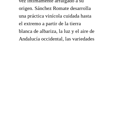
vez íntimamente arraigado a su
origen. Sánchez Romate desarrolla
una práctica vinícola cuidada hasta
el extremo a partir de la tierra
blanca de albariza, la luz y el aire de
Andalucía occidental, las variedades
de uva Palomino, Moscatel y Pedro
Ximénez; y un microclima de
carácter único.
DESCUBRE MÁS