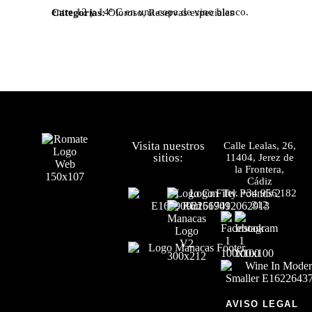
entre 12 y 14º C en una copa de vino blanco.
Categorías:
Oloroso
,
Reservas especiales
Visita nuestros
Calle Lealas, 26,
sitios:
11404, Jerez de
la Frontera,
Cádiz
Tel.
+34 956 182
212
AVISO LEGAL