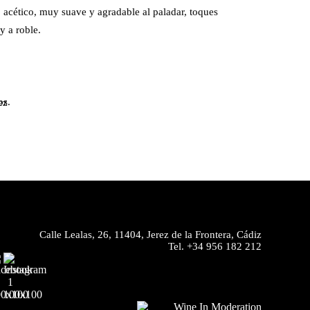
 acético, muy suave y agradable al paladar, toques
y a roble.
os.
ez
Calle Lealas, 26, 11404, Jerez de la Frontera, Cádiz
Tel.
+34 956 182 212