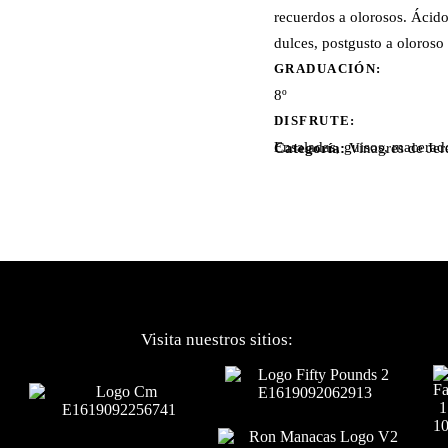
recuerdos a olorosos. Ácido
dulces, postgusto a oloroso 
GRADUACIÓN:
8º
DISFRUTE:
Ensaladas, guisos, macerad
Categoría:
Vinagres de Jer
Visita nuestros sitios: